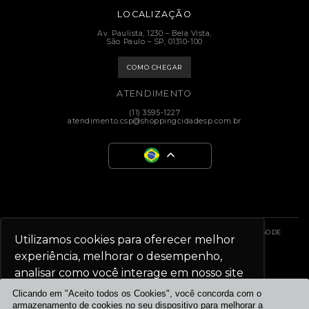
LOCALIZAÇÃO
Av. Paulista, 1230 – Bela Vista,
São Paulo – SP, 01310-100
COMO CHEGAR
ATENDIMENTO
(11) 3595-1227
atendimento.csp@shoppingcidadesp.com.br
ESTE SITE USA COOKIES E DADOS PESSOAIS DE ACORDO COM OS NOSSO AVISO DE
Utilizamos cookies para oferecer melhor
PRIVACIDADE.
experiência, melhorar o desempenho,
analisar como você interage em nosso site
SHOPPING CIDADE SÃO PAULO
e personalizar conteúdo.
Clicando em "Aceito todos os Cookies", você concorda com o
armazenamento de cookies no seu dispositivo para melhorar a