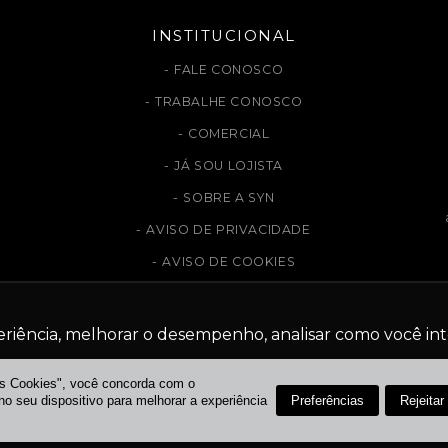
INSTITUCIONAL
FALE CONOSCO
TRABALHE CONOSCO
COMERCIAL
JÁ SOU LOJISTA
SOBRE A SYN
AVISO DE PRIVACIDADE
AVISO DE COOKIES
eriência, melhorar o desempenho, analisar como você int
ITE USA COOKIES E DADOS PESSOAIS DE ACORDO COM OS NOSSO AVISO DE PRIVA
os Cookies", você concorda com o
Recusar Cookies
Aceitar Cookies
Preferências
Rejeitar
 seu dispositivo para melhorar a experiência
SHOPPING CIDADE SÃO PAULO