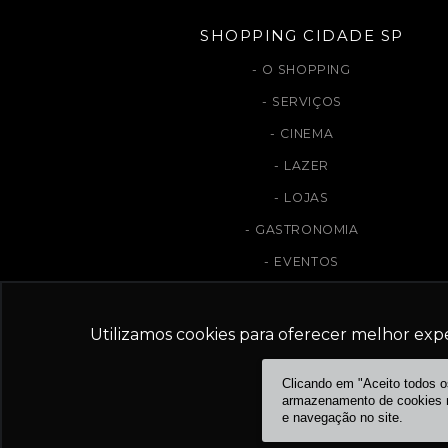
SHOPPING CIDADE SP
O SHOPPING
SERVIÇOS
CINEMA
LAZER
LOJAS
GASTRONOMIA
EVENTOS
Utilizamos cookies para oferecer melhor exp
ESTE S
Clicando em "Aceito todos 
armazenamento de cookies no
GRUPO:
e navegação no site.