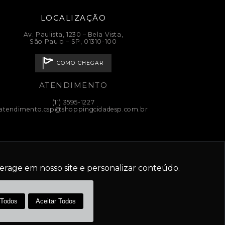
LOCALIZAÇÃO
Av. Paulista, 1230 – Bela Vista,
São Paulo – SP, 01310-100
COMO CHEGAR
ATENDIMENTO
(11) 3595-1227
atendimento.csp@shoppingcidadesp.com.br
PT
erage em nosso site e personalizar conteúdo.
CIDADE.
 Todos
Aceitar Todos